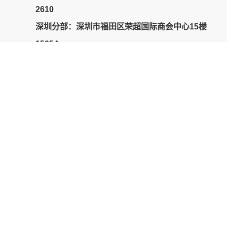
2610
深圳分部
：深圳市福田区荣超国际商会中心15楼
1505A
东莞分部
：东莞市莞城街道天宝路16号巨汉商业
中心2号楼504
广州分部：+86 020-8706-6763 西雅图分部：+1 425-770-
4481
广州分部：1504798541@qq.com 西雅图分部：
sunmingte@sihanconsulting.org
© 网站版权为 广州思瀚海外咨询有限公司所有 |
粤ICP备
19145931号