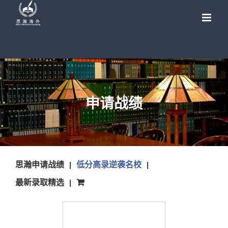
Skip
to
content
申请战绩
思瀚申请战绩
低分高录逆袭名校
最新录取精选