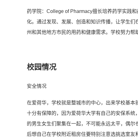
药学院：College of Pharmacy擅⻓
化。通过发现、发展、创造和知识传播，让学⽣们
州和其他地⽅市⺠的⽤药和健康需求。学校努⼒帮
校园情况
安全情况
在爱荷华，学校就是整城市的中⼼，出来学校基本就
⼗分有保障的，因为爱荷华⼤学有⾃⼰的安保系统
的男⽣⼥⽣们聚集在⼀起，不可能永远太平，偶尔
后想⾃⼰在学校附近租房住要特别注意选挑选室友