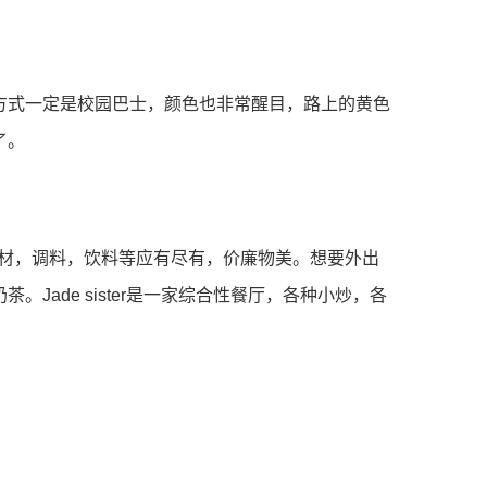
⽅式⼀定是校园巴⼠，颜⾊也⾮常醒⽬，路上的⻩⾊
了。
种新鲜⻝材，调料，饮料等应有尽有，价廉物美。想要外出
ade sister是⼀家综合性餐厅，各种⼩炒，各