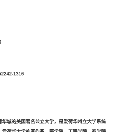
a）
52242-1316
荷华城的美国著名公⽴⼤学，是爱荷华州⽴⼤学系统
。爱荷华⼤学的写作系，医学院，⼯程学院，商学院