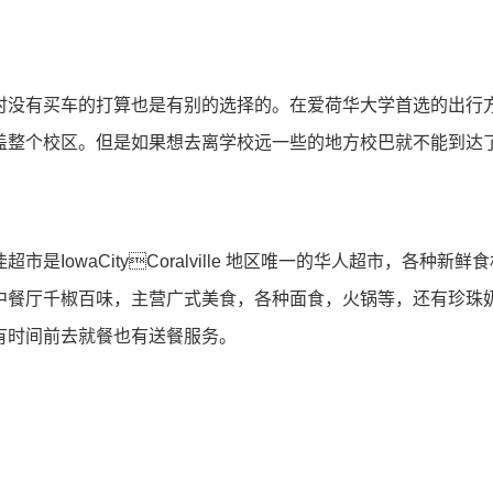
时没有买⻋的打算也是有别的选择的。在爱荷华⼤学⾸选的出⾏
盖整个校区。但是如果想去离学校远⼀些的地⽅校巴就不能到达
是IowaCityCoralville 地区唯⼀的华⼈超市，各
厅千椒百味，主营⼴式美⻝，各种⾯⻝，⽕锅等，还有珍珠奶茶。J
有时间前去就餐也有送餐服务。