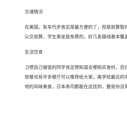
交通情况
在美国，有⻋代步肯定是最⽅便的了，但是就算暂
公交就算，学⽣乘坐是免费的，好⼏条路线基本覆
生活饮食
习惯⾃⼰做饭的同学肯定想知道去哪购买⻝材，百佳超市
就餐也有许多餐厅可以推荐给⼤家。离学校最近的中餐
地的⻛味美⻝，⽇本寿司都能在这找到，要是你没