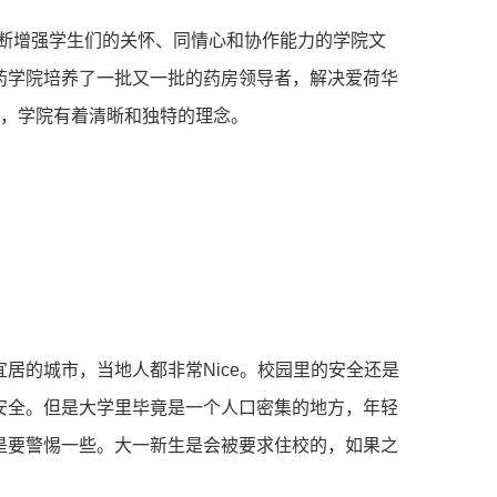
⼼，不断增强学⽣们的关怀、同情⼼和协作能⼒的学院⽂
药学院培养了⼀批⼜⼀批的药房领导者，解决爱荷华
⾯，学院有着清晰和独特的理念。
居的城市，当地⼈都⾮常Nice。校园⾥的安全还是
安全。但是⼤学⾥毕竟是⼀个⼈⼝密集的地⽅，年轻
是要警惕⼀些。⼤⼀新⽣是会被要求住校的，如果之