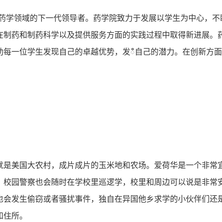
培养药学实践和药学领域的下⼀代领导者。药学院致⼒于发展以学⽣为中
在制药和制药科学以及提供服务⽅⾯的实践过程中取得新进展。
助每⼀位学⽣发现⾃⼰的卓越优势，发ഀ⾃⼰的潜⼒。在创新⽅
是美国⼤农村，成⽚成⽚的⽟⽶地和农场。爱荷华是⼀个⾮常宜
，校园警察也会随时在学校⾥巡逻学，校⾥和周边可以说是⾮常
也会发⽣偷窃或者骚扰事件，独⾃在异国他乡求学的⼩伙伴们还
和住所。