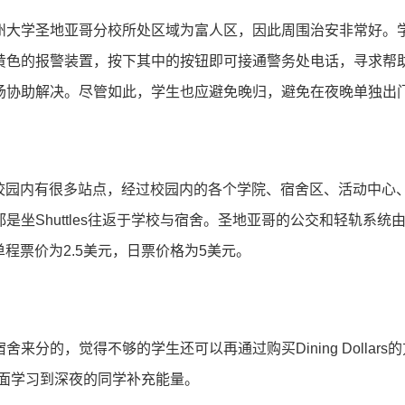
大学圣地亚哥分校所处区域为富人区，因此周围治安非常好。学校
黄色的报警装置，按下其中的按钮即可接通警务处电话，寻求帮助
场协助解决。尽管如此，学生也应避免晚归，避免在夜晚单独出
在校园内有很多站点，经过校园内的各个学院、宿舍区、活动中心
es往返于学校与宿舍。圣地亚哥的公交和轻轨系统由San Diego Metr
单程票价为2.5美元，日票价格为5美元。
生宿舍来分的，觉得不够的学生还可以再通过购买Dining Doll
1点，方面学习到深夜的同学补充能量。