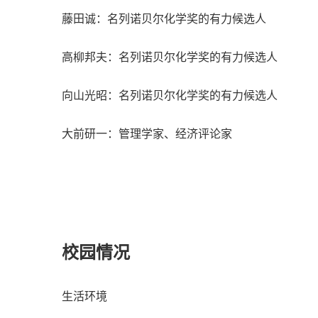
藤⽥诚：名列诺⻉尔化学奖的有⼒候选⼈
⾼柳邦夫：名列诺⻉尔化学奖的有⼒候选⼈
向⼭光昭：名列诺⻉尔化学奖的有⼒候选⼈
⼤前研⼀：管理学家、经济评论家
校园情况
⽣活环境