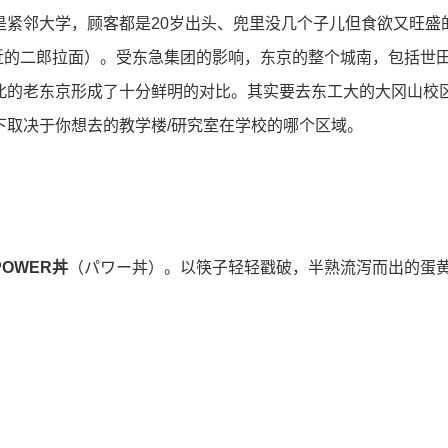
是紧邻⼤学，顾客都是20岁出头、兜⾥没⼏个⼦⼉但⻝欲⼜旺盛
附近的⼆郎拉⾯）。受东急集团的影响，东京的整个城南，包括世
北的⽼东京形成了⼗分鲜明的对⽐。其实要去东⼯⼤的⼤冈⼭校
下取决于你想去的教学楼/研究室在学校的哪个区域。
POWER丼
（パワー丼）。以筷子轻轻戳破，半熟流泻而出的蛋