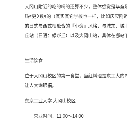
⼤冈⼭附近的吃的喝的还算不少，整体感觉是毕竟
质ᰁ更᯿数ᰁ的（其实其它学校也⼀样，⽐如庆应
的⽇式与⻄式相融合的『⼩资』⻛格，与城东、城
丘站（⽇语：緑が丘）以及⼤冈⼭站，具体在哪站
生活饮食
位于大冈山校区的第一食堂，当红料理是东工大的
让人大饱眼福。
东京工业大学 大冈山校区
营业时间：11:00～14:00