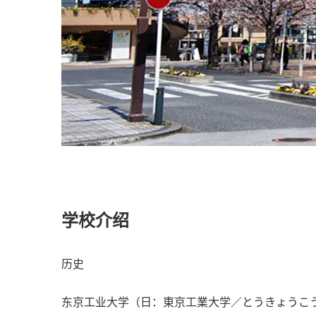
学校介绍
历史
东京⼯业⼤学（⽇：東京⼯業⼤学／とうきょうこうぎょうだ