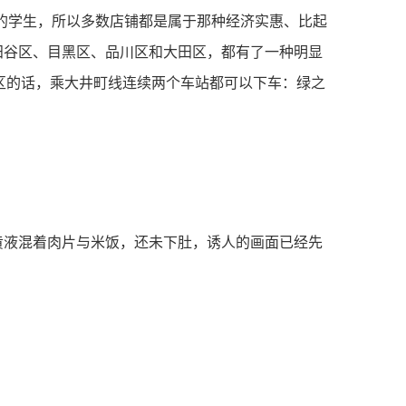
的学⽣，所以多数店铺都是属于那种经济实惠、⽐起
⽥⾕区、⽬⿊区、品川区和⼤⽥区，都有了⼀种明显
区的话，乘⼤井町线连续两个⻋站都可以下⻋：绿之
黄液混着肉片与米饭，还未下肚，诱人的画面已经先