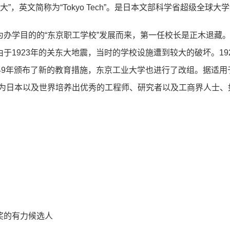
”，英⽂简称为“Tokyo Tech”。是⽇本⽂部科学省超级全球⼤
为办学⽬的的“东京职⼯学校”发展⽽来，第⼀任校⻓是正⽊退藏
于1923年的关东⼤地震，当时的学校设施遭到较⼤的破坏。19
49年颁布了新的教育措施，东京⼯业⼤学也进⾏了改组。据适⽤
为⽇本以及世界培养出优秀的⼯程师、研究者以及⼯商界⼈⼠、如2
奖的有⼒候选⼈