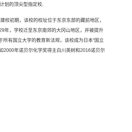
学计划的顶尖型指定校.
。建校初期，该校的校址位于东京东部的藏前地区，
29年，学校迁⾄东京南郊的⼤冈⼭地区，并被提升
于所有国⽴⼤学的教育新法规，该校成为⽇本“国⽴
000年诺⻉尔化学奖得主⽩川英树和2016诺⻉尔