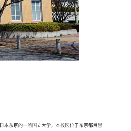
ogy）为⽇本东京的⼀所国⽴⼤学，本校区位于东京都⽬⿊