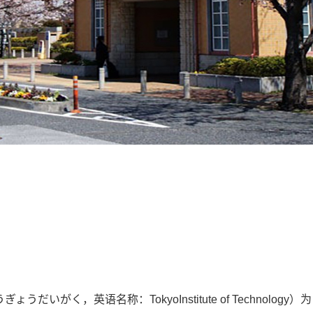
いがく，英语名称：TokyoInstitute of Technol