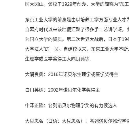
区⼤冈⼭。该校于1929年创办，⼤学的简称为“东⼯⼤
东京⼯业⼤学的前身是由以培养⼯学⽅⾯专业⼈才
⾃幕府时代以来该地便汇聚了很多⼿⼯艺讲学班。由
为国⽴⼤学的资质。第⼆次世界⼤战后，⽇本于19
⼤学法⼈”的⼀员。⾃建校以来，东京⼯业⼤学不断
⽣理学或医学奖得主⼤隅良典等.
⼤隅良典：2016年诺⻉尔⽣理学或医学奖得主
⽩川英树：2002年诺⻉尔化学奖得主
中泽正隆：名列诺⻉尔物理学奖的有⼒候选⼈
⼤⻅忠弘（⽇语：⼤⾒忠弘）：名列诺⻉尔物理学