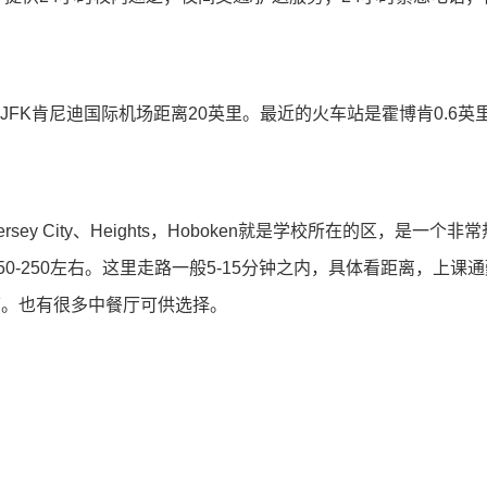
FK肯尼迪国际机场距离20英⾥。最近的⽕⻋站是霍博肯0.6
, Jersey City、Heights，Hoboken就是学校所在的
150-250左右。这⾥⾛路⼀般5-15分钟之内，具体看距离，
10以下。也有很多中餐厅可供选择。