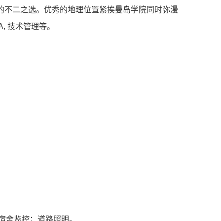
次于⼯程学院的不⼆之选。优秀的地理位置紧挨曼岛学院同时弥漫
A, 技术管理等。
话；宿舍监控；道路照明。