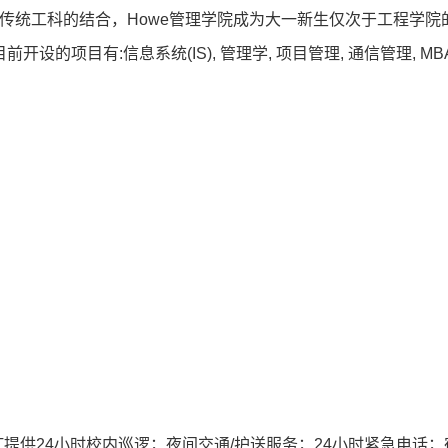
nagement：商学与传统⼯科的结合，Howe管理学院成为⼤⼀新⽣仅
项⽬有:信息系统(IS), 管理学, 项⽬管理, 通信管理, MB
。
，SIT提供24⼩时校内巡逻；夜间交通/护送服务；24⼩时紧急电