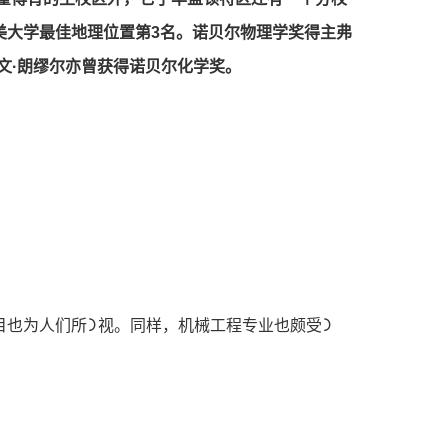
美⼤学最佳地理位置第3名。诺⻉尔物理学奖得主弗
⽂·朗缪尔亦曾获得诺⻉尔化学奖。
也为⼈们所᯿视。同样，机械⼯程专业也颇受᯿