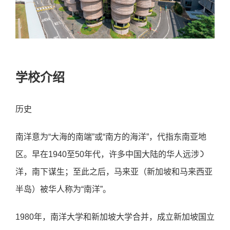
学校介绍
历史
南洋意为“⼤海的南端”或“南⽅的海洋”，代指东南亚地
区。早在1940⾄50年代，许多中国⼤陆的华⼈远涉᯿
洋，南下谋⽣；⾄此之后，⻢来亚（新加坡和⻢来⻄亚
半岛）被华⼈称为“南洋”。
1980年，南洋⼤学和新加坡⼤学合并，成⽴新加坡国⽴