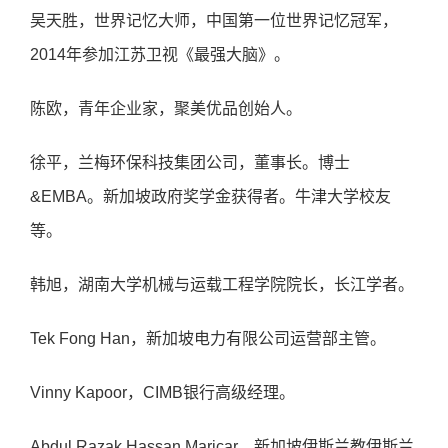
吴天胜，世界记忆⼤师，中国第⼀位世界记忆冠军，
2014年参加江苏卫视《最强⼤脑》。
陈欧，⻘年企业家，聚美优品创始⼈。
徐平，兰梅环保科技集团公司，董事⻓。博⼠
&EMBA。新加坡政府奖学⾦获得者。⽜津⼤学校友
等。
韩旭，湖南⼤学机械与运载⼯程学院院⻓，⻓江学者。
Tek Fong Han，新加坡电⼒有限公司运营部主管。
Vinny Kapoor，CIMB银⾏⾼级经理。
Abdul Razak Hassan Maricar，新加坡伊斯兰教伊斯兰