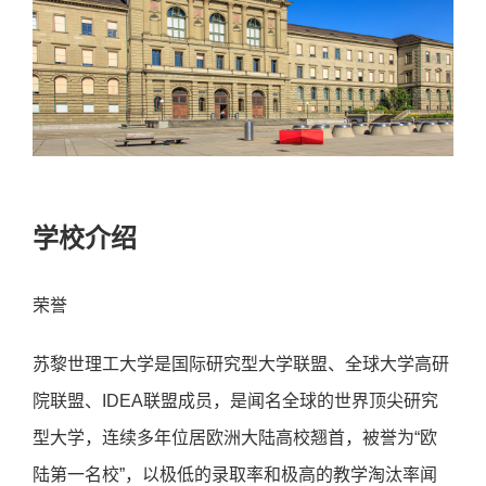
学校介绍
荣誉
苏黎世理⼯⼤学是国际研究型⼤学联盟、全球⼤学⾼研
院联盟、IDEA联盟成员，是闻名全球的世界顶尖研究
型⼤学，连续多年位居欧洲⼤陆⾼校翘⾸，被誉为“欧
陆第⼀名校”，以极低的录取率和极⾼的教学淘汰率闻