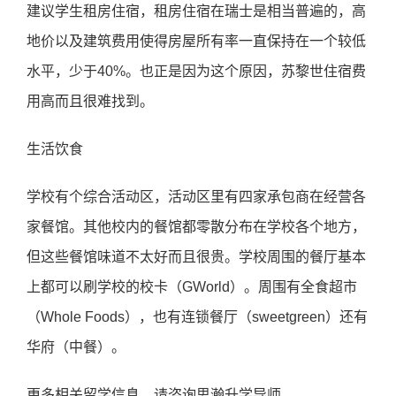
建议学⽣租房住宿，租房住宿在瑞⼠是相当普遍的，⾼
地价以及建筑费⽤使得房屋所有率⼀直保持在⼀个较低
⽔平，少于40%。也正是因为这个原因，苏黎世住宿费
⽤⾼⽽且很难找到。
生活饮食
学校有个综合活动区，活动区⾥有四家承包商在经营各
家餐馆。其他校内的餐馆都零散分布在学校各个地⽅，
但这些餐馆味道不太好⽽且很贵。学校周围的餐厅基本
上都可以刷学校的校卡（GWorld）。周围有全⻝超市
（Whole Foods），也有连锁餐厅（sweetgreen）还有
华府（中餐）。
更多相关留学信息，请咨询思瀚升学导师